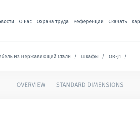
овости
О нас
Охрана труда
Референции
Скачать
Kар
ебель Из Нержавеющей Стали
Шкафы
OR-J1
OVERVIEW
STANDARD DIMENSIONS