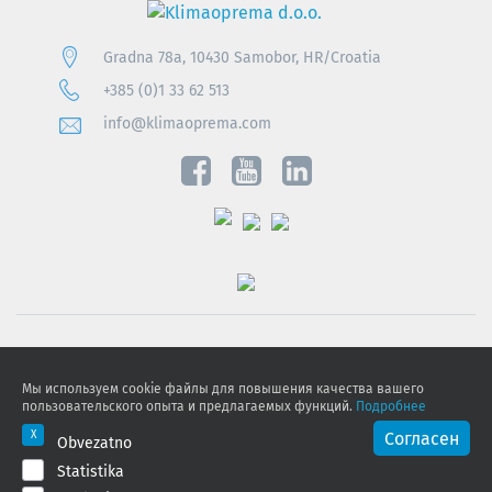
Gradna 78a, 10430 Samobor, HR/Croatia
+385 (0)1 33 62 513
info@klimaoprema.com
Obavijest o zaštiti osobnih podataka
Мы используем cookie файлы для повышения качества вашего
Politika kolačića
пользовательского опыта и предлагаемых функций.
Подробнее
GDPR
Согласен
Obvezatno
Statistika
© 2026 Klimaoprema d.o.o., All rights reserved