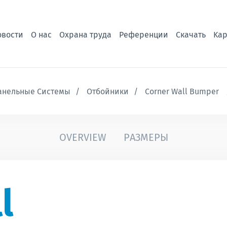
овости
О нас
Охрана труда
Референции
Скачать
Kар
анельные Системы
Отбойники
Corner Wall Bumper
OVERVIEW
PАЗМЕРЫ
l