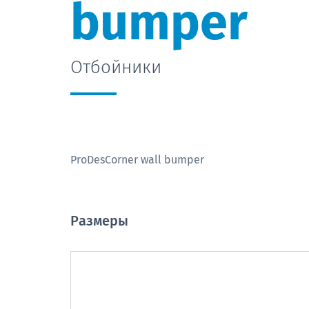
bumper
Отбойники
ProDesCorner wall bumper
Pазмеры