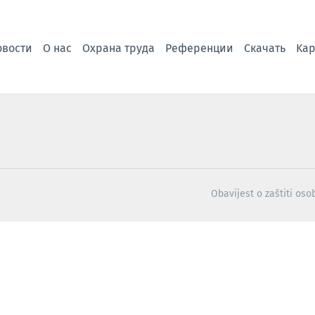
овости
О нас
Охрана труда
Референции
Скачать
Kар
Obavijest o zaštiti os