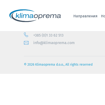
Направления
Н
Gradna 78a, 10430 Samobor, HR/Croatia
+385 (0)1 33 62 513
info@klimaoprema.com
© 2026 Klimaoprema d.o.o., All rights reserved