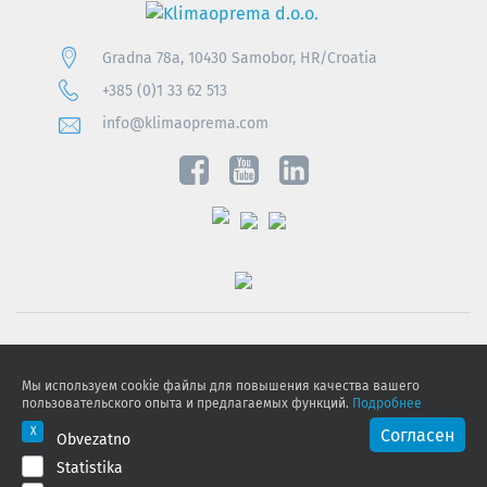
Gradna 78a, 10430 Samobor, HR/Croatia
+385 (0)1 33 62 513
info@klimaoprema.com
Obavijest o zaštiti osobnih podataka
Мы используем cookie файлы для повышения качества вашего
Politika kolačića
пользовательского опыта и предлагаемых функций.
Подробнее
GDPR
Согласен
Obvezatno
Statistika
© 2026 Klimaoprema d.o.o., All rights reserved