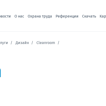
овости
О нас
Охрана труда
Референции
Скачать
Kар
слуги
Дизайн
Cleanroom
m