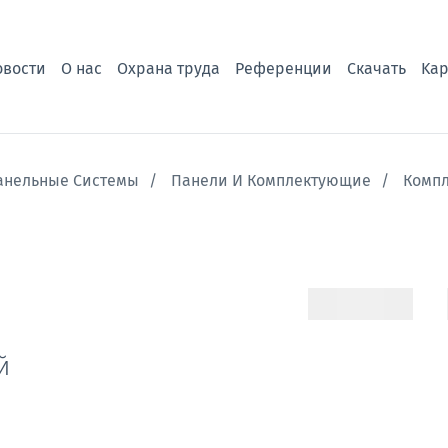
овости
О нас
Охрана труда
Референции
Скачать
Kар
анельные Системы
Панели И Комплектующие
Комп
й