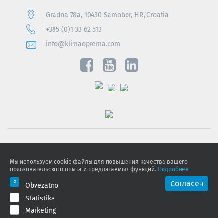
Gradna 78a, 10430 Samobor, HR/Croatia
+385 (0)1 33 62 513
info@klimaoprema.com
Obavijest o zaštiti osobnih podataka
Мы используем cookie файлы для повышения качества вашего
Politika kolačića
пользовательского опыта и предлагаемых функций.
Подробнее
GDPR
Согласен
Obvezatno
Statistika
© 2026 Klimaoprema d.o.o., All rights reserved
Marketing